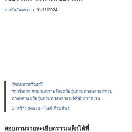
ราวกันอันตราย
01/11/2024
@siamtrafficstf7
#การ์ดเรล
#สยามทราฟฟิค
#วัยรุ่นกรมทางหลวง
#กรม
ทางหลวง
#วัยรุ่นกรมทางหลวง🚸🚧🛣️
#กาดเรน
♬ สร้าง (Main) - ไมค์ ภิรมย์พร
สอบถามรายละเอียดราวเหล็กได้ที่