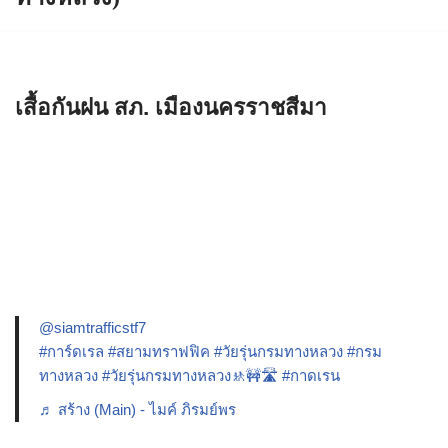
เสื้อกันฝน สภ. เมืองนครราชสีมา
@siamtrafficstf7
#การ์ดเรล
#สยามทราฟฟิค
#วัยรุ่นกรมทางหลวง
#กรม
ทางหลวง
#วัยรุ่นกรมทางหลวง🚸🚧🛣️
#กาดเรน
♬ สร้าง (Main) - ไมค์ ภิรมย์พร