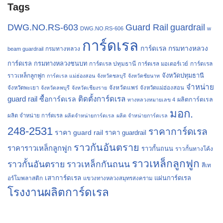
Tags
Guard Rail
guardrail
DWG.NO.RS-603
DWG.NO.RS-606
w
การ์ดเรล
การ์ดเรล กรมทางหลวง
กรมทางหลวง
beam guardrail
การ์ดเรล กรมทางหลวงชนบท
การ์ดเรล ปทุมธานี
การ์ดเรล
การ์ดเรล มอเตอร์เวย์
จังหวัดปทุมธานี
ราวเหล็กลูกฟูก
การ์ดเรล แม่ฮ่องสอน
จังหวัดชลบุรี
จังหวัดชัยนาท
จำหน่าย
จังหวัดแพร่
จังหวัดพะเยา
จังหวัดลพบุรี
จังหวัดเชียงราย
จังหวัดแม่ฮ่องสอน
guard rail
ติดตั้งการ์ดเรล
ซื้อการ์ดเรล
ผลิตการ์ดเรล
ทางหลวงหมายเลข 4
มอก.
ผลิต จำหน่าย การ์ดเรล
ผลิตจำหน่ายการ์ดเรล
ผลิต จำหน่ายการ์ดเรล
248-2531
ราคาการ์ดเรล
ราคา guard rail
ราคา guardrail
ราวกันอันตราย
ราคาราวเหล็กลูกฟูก
ราวกั้นถนน
ราวกั้นทางโค้ง
ราวเหล็กลูกฟูก
ราวกั้นอันตราย
ราวเหล็กกันถนน
สีเท
เสาการ์ดเรล
แผ่นการ์ดเรล
อร์โมพลาสติก
แขวงทางหลวงสมุทรสงคราม
โรงงานผลิตการ์ดเรล