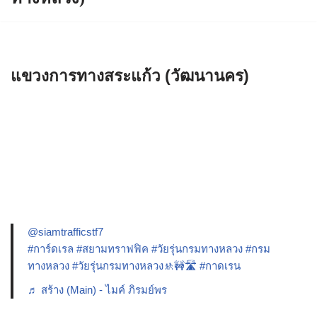
แขวงการทางสระแก้ว (วัฒนานคร)
@siamtrafficstf7
#การ์ดเรล
#สยามทราฟฟิค
#วัยรุ่นกรมทางหลวง
#กรม
ทางหลวง
#วัยรุ่นกรมทางหลวง🚸🚧🛣️
#กาดเรน
♬ สร้าง (Main) - ไมค์ ภิรมย์พร