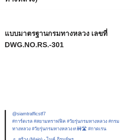
แบบมาตรฐานกรมทางหลวง เลขที่
DWG.NO.RS.-301
@siamtrafficstf7
#การ์ดเรล
#สยามทราฟฟิค
#วัยรุ่นกรมทางหลวง
#กรม
ทางหลวง
#วัยรุ่นกรมทางหลวง🚸🚧🛣️
#กาดเรน
♬ สร้าง (Main) - ไมค์ ภิรมย์พร