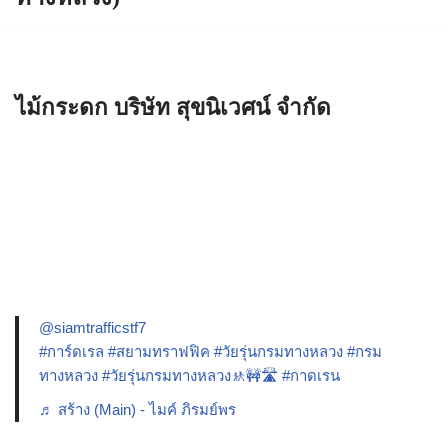
ไม้กระดก บริษัท สุขนิเวศน์ จำกัด
@siamtrafficstf7
#การ์ดเรล
#สยามทราฟฟิค
#วัยรุ่นกรมทางหลวง
#กรม
ทางหลวง
#วัยรุ่นกรมทางหลวง🚸🚧🛣️
#กาดเรน
♬ สร้าง (Main) - ไมค์ ภิรมย์พร