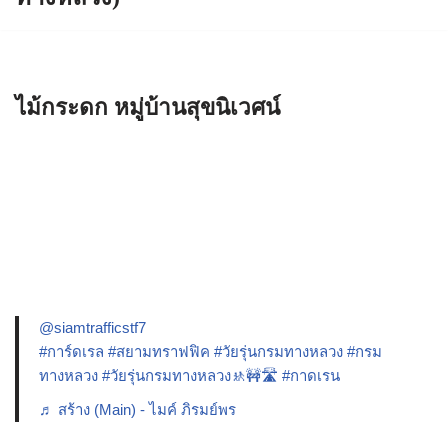
ไม้กระดก หมู่บ้านสุขนิเวศน์
@siamtrafficstf7
#การ์ดเรล
#สยามทราฟฟิค
#วัยรุ่นกรมทางหลวง
#กรม
ทางหลวง
#วัยรุ่นกรมทางหลวง🚸🚧🛣️
#กาดเรน
♬ สร้าง (Main) - ไมค์ ภิรมย์พร