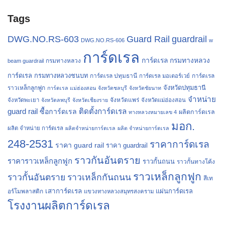
Tags
Guard Rail
guardrail
DWG.NO.RS-603
DWG.NO.RS-606
w
การ์ดเรล
การ์ดเรล กรมทางหลวง
กรมทางหลวง
beam guardrail
การ์ดเรล กรมทางหลวงชนบท
การ์ดเรล ปทุมธานี
การ์ดเรล
การ์ดเรล มอเตอร์เวย์
จังหวัดปทุมธานี
ราวเหล็กลูกฟูก
การ์ดเรล แม่ฮ่องสอน
จังหวัดชลบุรี
จังหวัดชัยนาท
จำหน่าย
จังหวัดแพร่
จังหวัดพะเยา
จังหวัดลพบุรี
จังหวัดเชียงราย
จังหวัดแม่ฮ่องสอน
guard rail
ติดตั้งการ์ดเรล
ซื้อการ์ดเรล
ผลิตการ์ดเรล
ทางหลวงหมายเลข 4
มอก.
ผลิต จำหน่าย การ์ดเรล
ผลิตจำหน่ายการ์ดเรล
ผลิต จำหน่ายการ์ดเรล
248-2531
ราคาการ์ดเรล
ราคา guard rail
ราคา guardrail
ราวกันอันตราย
ราคาราวเหล็กลูกฟูก
ราวกั้นถนน
ราวกั้นทางโค้ง
ราวเหล็กลูกฟูก
ราวกั้นอันตราย
ราวเหล็กกันถนน
สีเท
เสาการ์ดเรล
แผ่นการ์ดเรล
อร์โมพลาสติก
แขวงทางหลวงสมุทรสงคราม
โรงงานผลิตการ์ดเรล