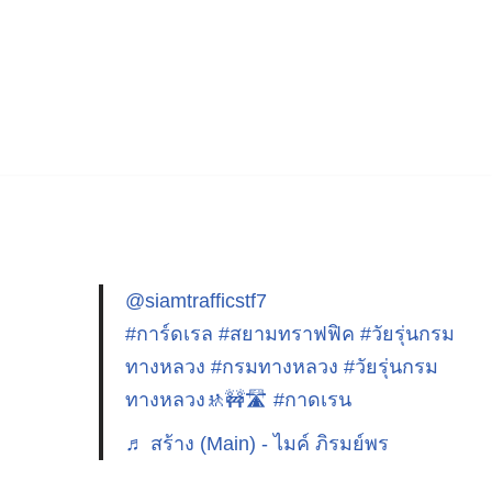
@siamtrafficstf7
#การ์ดเรล
#สยามทราฟฟิค
#วัยรุ่นกรม
ทางหลวง
#กรมทางหลวง
#วัยรุ่นกรม
ทางหลวง🚸🚧🛣️
#กาดเรน
♬ สร้าง (Main) - ไมค์ ภิรมย์พร