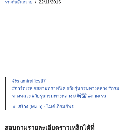
ราวกันอันตราย
22/11/2016
@siamtrafficstf7
#การ์ดเรล
#สยามทราฟฟิค
#วัยรุ่นกรมทางหลวง
#กรม
ทางหลวง
#วัยรุ่นกรมทางหลวง🚸🚧🛣️
#กาดเรน
♬ สร้าง (Main) - ไมค์ ภิรมย์พร
สอบถามรายละเอียดราวเหล็กได้ที่