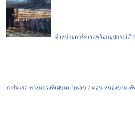
จำหน่ายการ์ดเรลพร้อมอุปกรณ์สำหร
การ์ดเรล ทางหลวงพิเศษหมายเลข 7 ตอน หนองขาม-พั