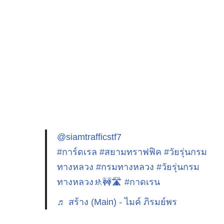
@siamtrafficstf7
#การ์ดเรล
#สยามทราฟฟิค
#วัยรุ่นกรม
ทางหลวง
#กรมทางหลวง
#วัยรุ่นกรม
ทางหลวง🚸🚧🛣️
#กาดเรน
♬ สร้าง (Main) - ไมค์ ภิรมย์พร