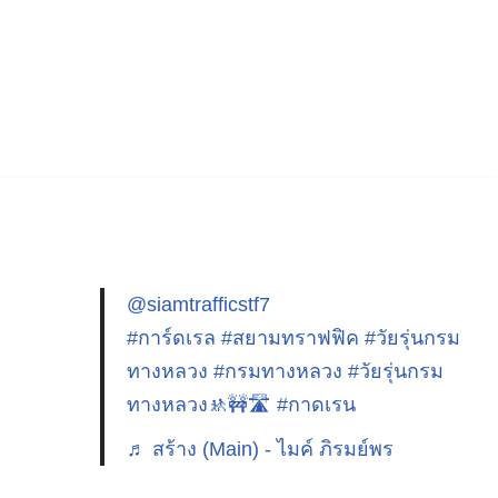
@siamtrafficstf7
#การ์ดเรล
#สยามทราฟฟิค
#วัยรุ่นกรม
ทางหลวง
#กรมทางหลวง
#วัยรุ่นกรม
ทางหลวง🚸🚧🛣️
#กาดเรน
♬ สร้าง (Main) - ไมค์ ภิรมย์พร