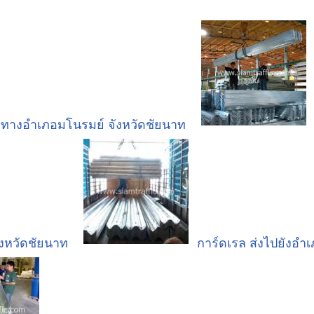
ยทางอำเภอมโนรมย์ จังหวัดชัยนาท
ังหวัดชัยนาท
การ์ดเรล ส่งไปยังอำ