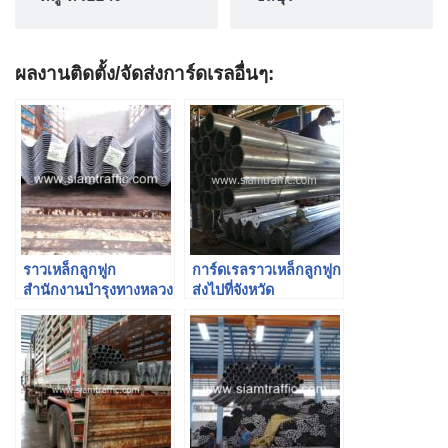
ผลงานติดตั้ง/จัดส่งการ์ดเรลอื่นๆ:
ราวเหล็กลูกฟูก
การ์ดเรลราวเหล็กลูกฟูก
สำนักงานบำรุงทางหลวง
ส่งไปที่จังหวัด
พิเศษระหว่างเมือง
สุราษฎร์ธานี ภาคใต้
(Motorway)