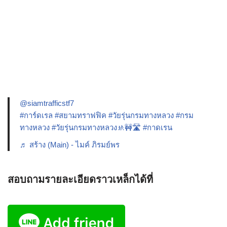
@siamtrafficstf7
#การ์ดเรล
#สยามทราฟฟิค
#วัยรุ่นกรมทางหลวง
#กรม
ทางหลวง
#วัยรุ่นกรมทางหลวง🚸🚧🛣️
#กาดเรน
♬ สร้าง (Main) - ไมค์ ภิรมย์พร
สอบถามรายละเอียดราวเหล็กได้ที่