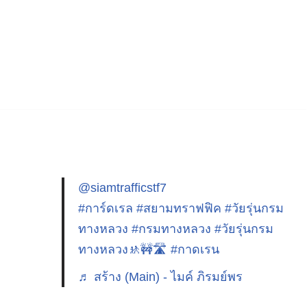
@siamtrafficstf7
#การ์ดเรล
#สยามทราฟฟิค
#วัยรุ่นกรม
ทางหลวง
#กรมทางหลวง
#วัยรุ่นกรม
ทางหลวง🚸🚧🛣️
#กาดเรน
♬ สร้าง (Main) - ไมค์ ภิรมย์พร