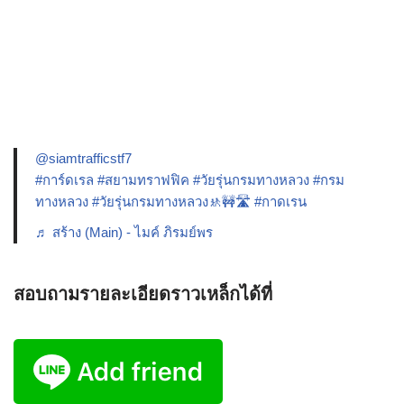
@siamtrafficstf7
#การ์ดเรล
#สยามทราฟฟิค
#วัยรุ่นกรมทางหลวง
#กรม
ทางหลวง
#วัยรุ่นกรมทางหลวง🚸🚧🛣️
#กาดเรน
♬ สร้าง (Main) - ไมค์ ภิรมย์พร
สอบถามรายละเอียดราวเหล็กได้ที่