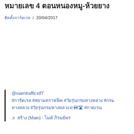
หมายเลข 4 ตอนหนองหมู-ห้วยยาง
ติดตั้งการ์ดเรล
20/04/2017
@siamtrafficstf7
#การ์ดเรล
#สยามทราฟฟิค
#วัยรุ่นกรมทางหลวง
#กรม
ทางหลวง
#วัยรุ่นกรมทางหลวง🚸🚧🛣️
#กาดเรน
♬ สร้าง (Main) - ไมค์ ภิรมย์พร