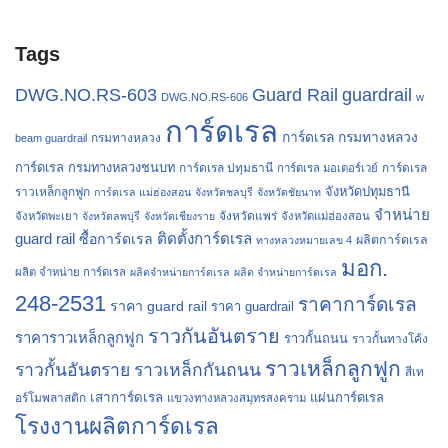
Tags
Guard Rail
guardrail
DWG.NO.RS-603
DWG.NO.RS-606
w
การ์ดเรล
การ์ดเรล กรมทางหลวง
กรมทางหลวง
beam guardrail
การ์ดเรล กรมทางหลวงชนบท
การ์ดเรล ปทุมธานี
การ์ดเรล
การ์ดเรล มอเตอร์เวย์
จังหวัดปทุมธานี
ราวเหล็กลูกฟูก
การ์ดเรล แม่ฮ่องสอน
จังหวัดชลบุรี
จังหวัดชัยนาท
จำหน่าย
จังหวัดแพร่
จังหวัดพะเยา
จังหวัดลพบุรี
จังหวัดเชียงราย
จังหวัดแม่ฮ่องสอน
guard rail
ติดตั้งการ์ดเรล
ซื้อการ์ดเรล
ผลิตการ์ดเรล
ทางหลวงหมายเลข 4
มอก.
ผลิต จำหน่าย การ์ดเรล
ผลิตจำหน่ายการ์ดเรล
ผลิต จำหน่ายการ์ดเรล
248-2531
ราคาการ์ดเรล
ราคา guard rail
ราคา guardrail
ราวกันอันตราย
ราคาราวเหล็กลูกฟูก
ราวกั้นถนน
ราวกั้นทางโค้ง
ราวเหล็กลูกฟูก
ราวกั้นอันตราย
ราวเหล็กกันถนน
สีเท
เสาการ์ดเรล
แผ่นการ์ดเรล
อร์โมพลาสติก
แขวงทางหลวงสมุทรสงคราม
โรงงานผลิตการ์ดเรล