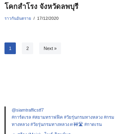
โคกสำโรง จังหวัดลพบุรี
ราวกันอันตราย
17/12/2020
1
2
Next »
@siamtrafficstf7
#การ์ดเรล
#สยามทราฟฟิค
#วัยรุ่นกรมทางหลวง
#กรม
ทางหลวง
#วัยรุ่นกรมทางหลวง🚸🚧🛣️
#กาดเรน