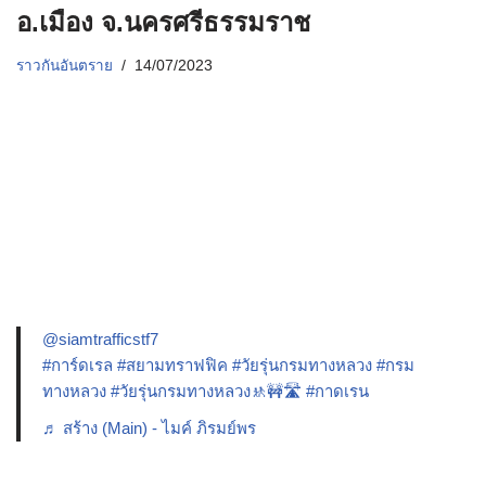
อ.เมือง จ.นครศรีธรรมราช
ราวกันอันตราย
14/07/2023
@siamtrafficstf7
#การ์ดเรล
#สยามทราฟฟิค
#วัยรุ่นกรมทางหลวง
#กรม
ทางหลวง
#วัยรุ่นกรมทางหลวง🚸🚧🛣️
#กาดเรน
♬ สร้าง (Main) - ไมค์ ภิรมย์พร