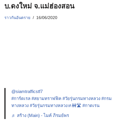
บ.ดงใหม่ จ.แม่ฮ่องสอน
ราวกันอันตราย
16/06/2020
@siamtrafficstf7
#การ์ดเรล
#สยามทราฟฟิค
#วัยรุ่นกรมทางหลวง
#กรม
ทางหลวง
#วัยรุ่นกรมทางหลวง🚸🚧🛣️
#กาดเรน
♬ สร้าง (Main) - ไมค์ ภิรมย์พร