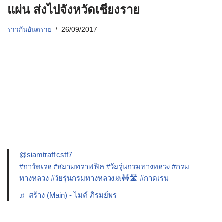
แผ่น ส่งไปจังหวัดเชียงราย
ราวกันอันตราย
26/09/2017
@siamtrafficstf7
#การ์ดเรล
#สยามทราฟฟิค
#วัยรุ่นกรมทางหลวง
#กรม
ทางหลวง
#วัยรุ่นกรมทางหลวง🚸🚧🛣️
#กาดเรน
♬ สร้าง (Main) - ไมค์ ภิรมย์พร