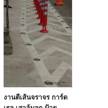
งานตีเส้นจราจร การ์ด
เรล เสาล้มลุก ป้าย