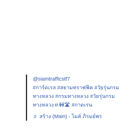
@siamtrafficstf7
#การ์ดเรล
#สยามทราฟฟิค
#วัยรุ่นกรม
ทางหลวง
#กรมทางหลวง
#วัยรุ่นกรม
ทางหลวง🚸🚧🛣️
#กาดเรน
♬ สร้าง (Main) - ไมค์ ภิรมย์พร