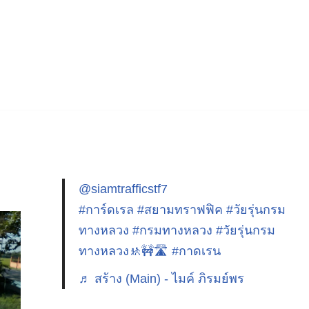
@siamtrafficstf7
#การ์ดเรล
#สยามทราฟฟิค
#วัยรุ่นกรม
ทางหลวง
#กรมทางหลวง
#วัยรุ่นกรม
ทางหลวง🚸🚧🛣️
#กาดเรน
♬ สร้าง (Main) - ไมค์ ภิรมย์พร