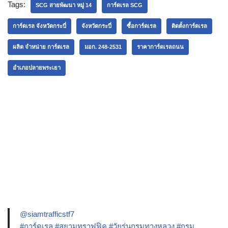
Tags:
SCG สายพัฒนา หมู่ 14
การ์ดเรล SCG
การ์ดเรล จังหวัดกระบี่
จังหวัดกระบี่
ซื้อการ์ดเรล
ติดตั้งการ์ดเรล
ผลิต จำหน่าย การ์ดเรล
มอก. 248-2531
ราคาการ์ดเรลถนน
อำเภอปลายพระเยา
@siamtrafficstf7
#การ์ดเรล
#สยามทราฟฟิค
#วัยรุ่นกรมทางหลวง
#กรม