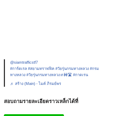
@siamtrafficstf7
#การ์ดเรล
#สยามทราฟฟิค
#วัยรุ่นกรมทางหลวง
#กรม
ทางหลวง
#วัยรุ่นกรมทางหลวง🚸🚧🛣️
#กาดเรน
♬ สร้าง (Main) - ไมค์ ภิรมย์พร
สอบถามรายละเอียดราวเหล็กได้ที่