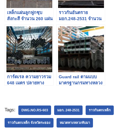
เหล็กแผ่นลูกฟูกชุบ
ราวกันอันตราย
สังกะสี จำนวน 260 แผ่น
มอก.248-2531 จำนวน
ส่งไปจังหวัดเชียงราย
62 แผ่น ส่งไปที่ จ.พะเยา
การ์ดเรล ความยาวรวม
Guard rail ตามแบบ
648 เมตร ปลายทาง
มาตรฐานกรมทางหลวง
อำเภอพาน จังหวัด
DWG.NO.RS-603-RS-
เชียงราย
606
Tags:
DWG.NO.RS-603
มอก. 248-2531
ราวกันตกเหล็ก
ราวกันตกเหล็ก จังหวัดระยอง
หมวดทางหลวงทับมา