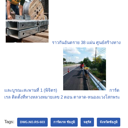
ราวกันอันตราย 38 แผ่น ศูนย์สร้างทาง
และบูรณะสะพานที่ 1 (พิจิตร)
การ์ด
เรล ติดตั้งที่ทางหลวงหมายเลข 2 ตอน ตาลาด-หนองแวงโสกพระ
Tags:
DWG.NO.RS-603
การ์ดเรล ชัยภูมิ
จตุรัส
จังหวัดชัยภูมิ