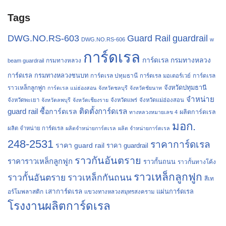
Tags
Guard Rail
DWG.NO.RS-603
guardrail
DWG.NO.RS-606
w
การ์ดเรล
การ์ดเรล กรมทางหลวง
กรมทางหลวง
beam guardrail
การ์ดเรล กรมทางหลวงชนบท
การ์ดเรล ปทุมธานี
การ์ดเรล
การ์ดเรล มอเตอร์เวย์
จังหวัดปทุมธานี
ราวเหล็กลูกฟูก
การ์ดเรล แม่ฮ่องสอน
จังหวัดชลบุรี
จังหวัดชัยนาท
จำหน่าย
จังหวัดพะเยา
จังหวัดลพบุรี
จังหวัดเชียงราย
จังหวัดแพร่
จังหวัดแม่ฮ่องสอน
guard rail
ติดตั้งการ์ดเรล
ซื้อการ์ดเรล
ผลิตการ์ดเรล
ทางหลวงหมายเลข 4
มอก.
ผลิต จำหน่าย การ์ดเรล
ผลิตจำหน่ายการ์ดเรล
ผลิต จำหน่ายการ์ดเรล
248-2531
ราคาการ์ดเรล
ราคา guard rail
ราคา guardrail
ราวกันอันตราย
ราคาราวเหล็กลูกฟูก
ราวกั้นถนน
ราวกั้นทางโค้ง
ราวเหล็กลูกฟูก
ราวกั้นอันตราย
ราวเหล็กกันถนน
สีเท
เสาการ์ดเรล
แผ่นการ์ดเรล
อร์โมพลาสติก
แขวงทางหลวงสมุทรสงคราม
โรงงานผลิตการ์ดเรล