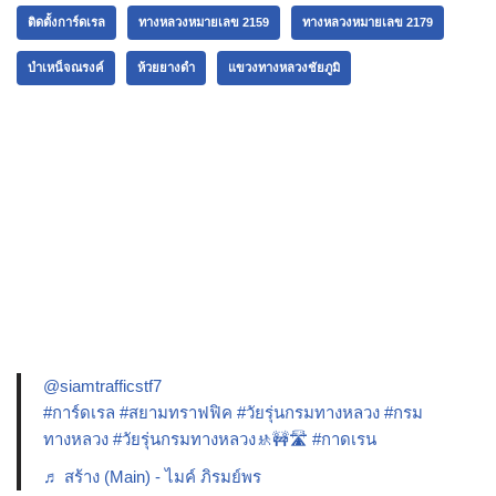
ติดตั้งการ์ดเรล
ทางหลวงหมายเลข 2159
ทางหลวงหมายเลข 2179
บำเหน็จณรงค์
ห้วยยางดำ
แขวงทางหลวงชัยภูมิ
@siamtrafficstf7
#การ์ดเรล
#สยามทราฟฟิค
#วัยรุ่นกรมทางหลวง
#กรม
ทางหลวง
#วัยรุ่นกรมทางหลวง🚸🚧🛣️
#กาดเรน
♬ สร้าง (Main) - ไมค์ ภิรมย์พร