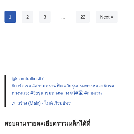
1
2
3
…
22
Next »
@siamtrafficstf7
#การ์ดเรล
#สยามทราฟฟิค
#วัยรุ่นกรมทางหลวง
#กรม
ทางหลวง
#วัยรุ่นกรมทางหลวง🚸🚧🛣️
#กาดเรน
♬ สร้าง (Main) - ไมค์ ภิรมย์พร
สอบถามรายละเอียดราวเหล็กได้ที่