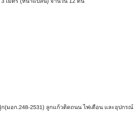
าว 3 เมตร (หน้าแปลน) จำนวน 12 ต้น
กฟูก(มอก.248-2531) ลูกแก้วติดถนน ไฟเตือน และอุปกรณ์