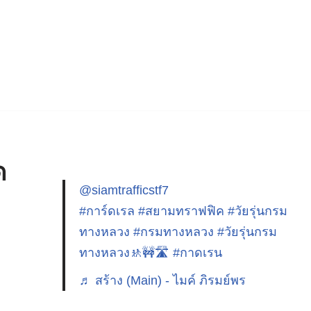
ด
@siamtrafficstf7
#การ์ดเรล
#สยามทราฟฟิค
#วัยรุ่นกรม
ทางหลวง
#กรมทางหลวง
#วัยรุ่นกรม
ทางหลวง🚸🚧🛣️
#กาดเรน
♬ สร้าง (Main) - ไมค์ ภิรมย์พร