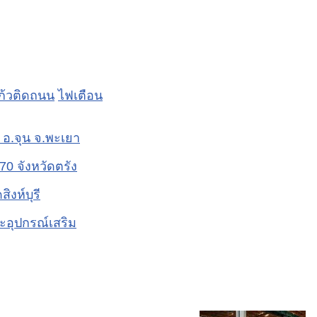
ก้วติดถนน
ไฟเตือน
อ.จุน จ.พะเยา
0 จังหวัดตรัง
ิงห์บุรี
ะอุปกรณ์เสริม